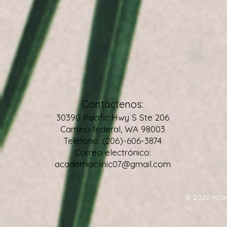
Contáctenos:
30390 Pacific Hwy S Ste 206
Camino federal, WA 98003
Teléfono: (206)-606-3874
Correo electrónico:
academiaclinic07@gmail.com
© 2022 Acad