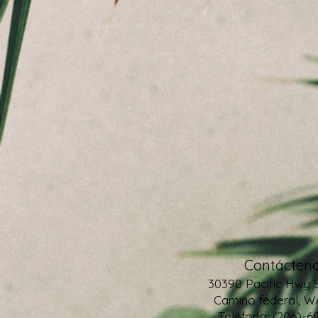
Contácteno
30390 Pacific Hwy 
Camino federal, W
Teléfono: (206)-6