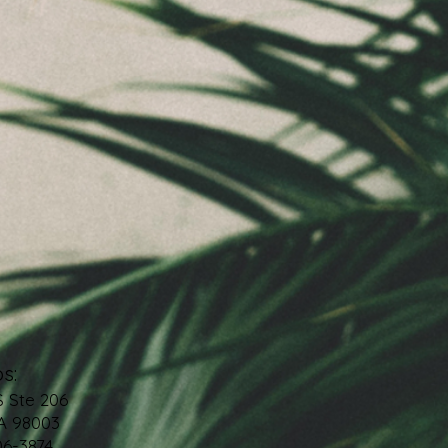
s:
S Ste 206
A 98003
06-3874